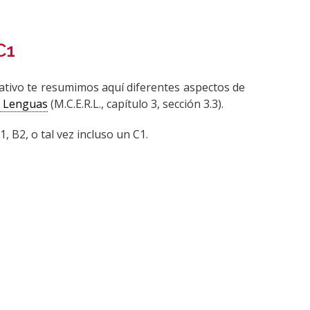
C1
tativo te resumimos aquí diferentes aspectos de
s Lenguas
(M.C.E.R.L., capítulo 3, sección 3.3).
, B2, o tal vez incluso un C1.