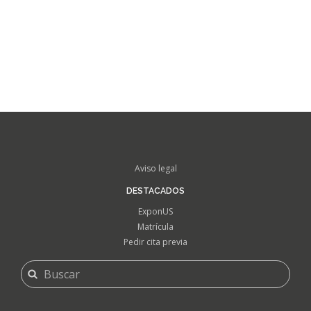
FOOTER
Aviso legal
MENU
DESTACADOS
ExponUS
Matrícula
Pedir cita previa
FORMULARIO
Buscar
DE
BÚSQUEDA