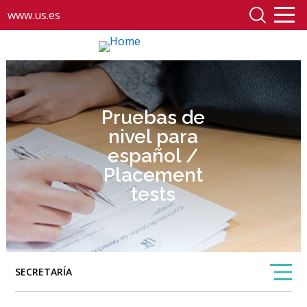
www.us.es
Pruebas de
nivel para
español /
Placement
tests
SECRETARÍA