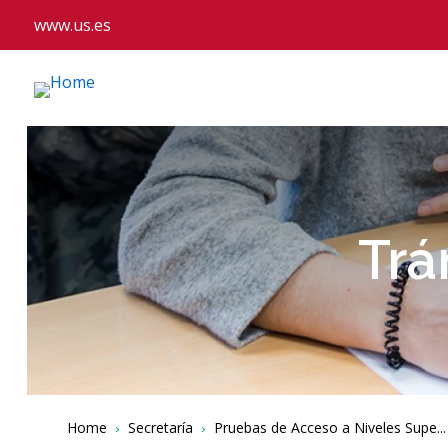
www.us.es
Trá
Breadcrumbs
You
Home
Secretaría
Pruebas de Acceso a Niveles Supe...