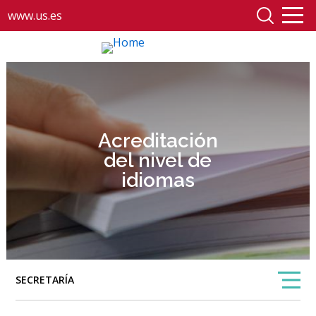
www.us.es
Acreditación
del nivel de
idiomas
SECRETARÍA