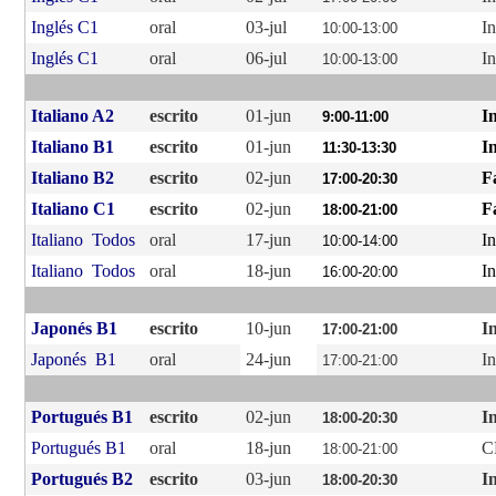
Inglés C1
oral
03-jul
In
10:00-13:00
Inglés C1
oral
06-jul
In
10:00-13:00
Italiano A2
escrito
01-jun
I
9:00-11:00
Italiano B1
escrito
01-jun
I
11:30-13:30
Italiano B2
escrito
02-jun
F
17:00-20:30
Italiano C1
escrito
02-jun
F
18:00-21:00
Italiano Todos
oral
17-jun
I
10:00-14:00
Italiano Todos
oral
18-jun
I
16:00-20:00
Japonés B1
escrito
10-jun
I
17:00-21:00
Japonés B1
oral
24-jun
I
17:00-21:00
Portugués B1
escrito
02-jun
I
18:00-20:30
Portugués B1
oral
18-jun
C
18:00-21:00
Portugués B2
escrito
03-jun
I
18:00-20:30