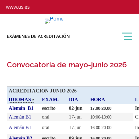
www.us.es
Calendario de
exámenes
EXÁMENES DE ACREDITACIÓN
Convocatoria de mayo-junio 2026
ACREDITACION JUNIO 2026
IDIOMAS
EXAM.
DIA
HORA
L
Alemán B1
escrito
02-jun
I
17:00-20:00
Alemán B1
oral
17-jun
C
10:00-13:00
Alemán B1
oral
17-jun
I
16:00-20:00
Alemán B2
escrito
09-jun
I
16:00-20:00