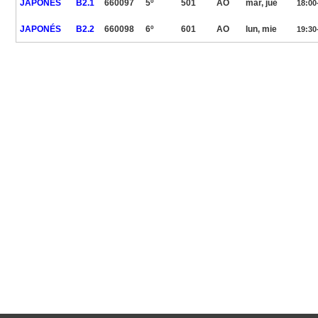
JAPONÉS
B2.1
660097
5º
501
AO
mar, jue
18:00
JAPONÉS
B2.2
660098
6º
601
AO
lun, mie
19:30