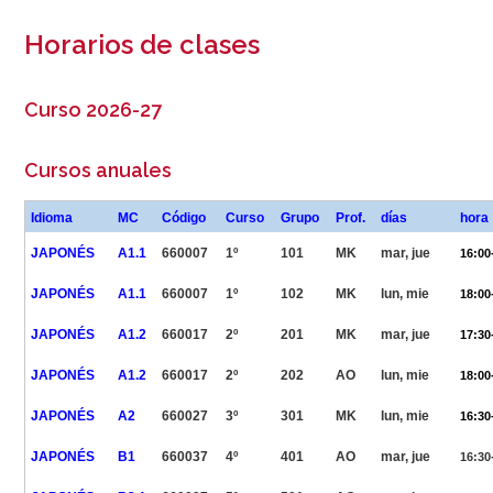
Horarios de clases
Curso 2026-27
Cursos anuales
Idioma
MC
Código
Curso
Grupo
Prof.
días
hora
JAPONÉS
A1.1
660007
1º
101
MK
mar, jue
16:00
JAPONÉS
A1.1
660007
1º
102
MK
lun, mie
18:00
JAPONÉS
A1.2
660017
2º
201
MK
mar, jue
17:30
JAPONÉS
A1.2
660017
2º
202
AO
lun, mie
18:00
JAPONÉS
A2
660027
3º
301
MK
lun, mie
16:30
JAPONÉS
B1
660037
4º
401
AO
mar, jue
16:30