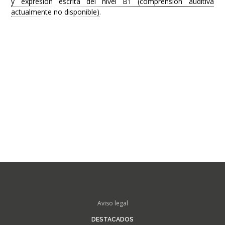
y expresión escrita del nivel B1 (comprensión auditiva
actualmente no disponible)
.
FOOTER
Aviso legal
MENU
DESTACADOS